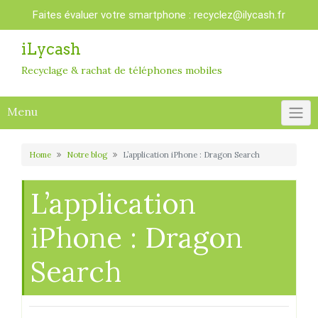
Skip
Faites évaluer votre smartphone :
recyclez@ilycash.fr
to
content
iLycash
Recyclage & rachat de téléphones mobiles
Menu
Home
Notre blog
L’application iPhone : Dragon Search
L’application
iPhone : Dragon
Search